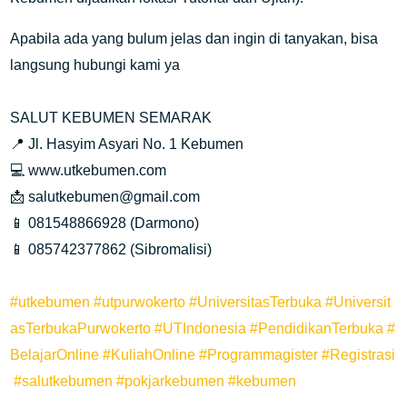
Apabila ada yang bulum jelas dan ingin di tanyakan, bisa
langsung hubungi kami ya
SALUT KEBUMEN SEMARAK
📍 Jl. Hasyim Asyari No. 1 Kebumen
💻 www.utkebumen.com
📩 salutkebumen@gmail.com
📱 081548866928 (Darmono)
📱 085742377862 (Sibromalisi)
#utkebumen
#utpurwokerto
#UniversitasTerbuka
#Universit
asTerbukaPurwokerto
#UTIndonesia
#PendidikanTerbuka
#
BelajarOnline
#KuliahOnline
#Programmagister
#Registrasi
#salutkebumen
#pokjarkebumen
#kebumen