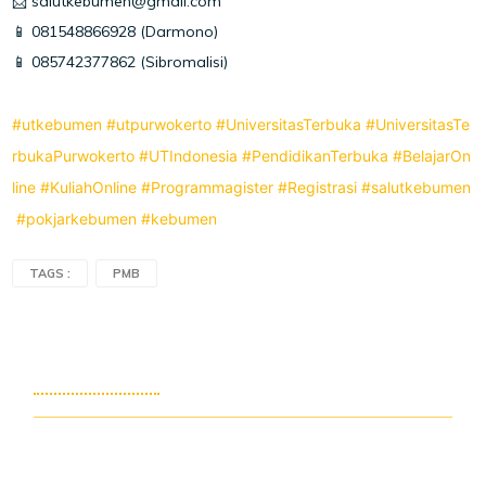
📩 salutkebumen@gmail.com
📱 081548866928 (Darmono)
📱 085742377862 (Sibromalisi)
#utkebumen
#utpurwokerto
#UniversitasTerbuka
#UniversitasTe
rbukaPurwokerto
#UTIndonesia
#PendidikanTerbuka
#BelajarOn
line
#KuliahOnline
#Programmagister
#Registrasi
#salutkebumen
#pokjarkebumen
#kebumen
TAGS :
PMB