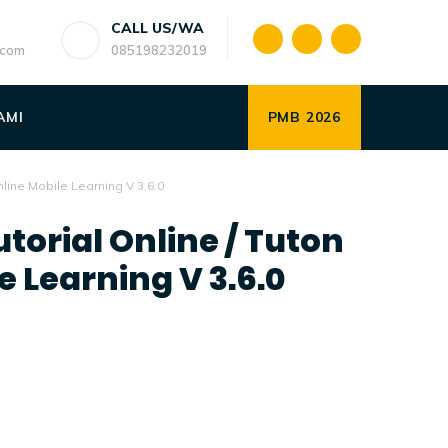
CALL US/WA
.com
085198232019
AMI
PMB 2026
ine Mobile Learning V 3.6.0
orial Online / Tuton
Learning V 3.6.0