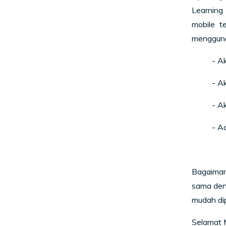
Learning
mobile t
menggunak
- Ak
- A
- A
- A
Bagaiman
sama deng
mudah di
Selamat 