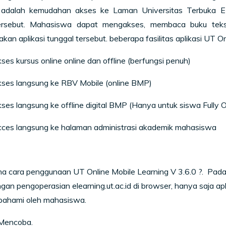
 adalah ke
mudahan akses ke Laman Universitas Terbuka E-Lear
ersebut. Mahasiswa dapat mengakses, membaca buku teks
an aplikasi tunggal tersebut. beberapa fasilitas aplikasi
UT On
ses kursus online online dan offline (berfungsi penuh)
kses langsung ke RBV Mobile (online BMP)
kses langsung ke offline digital BMP (Hanya untuk siswa Fully O
cces langsung ke halaman administrasi akademik mahasiswa
a cara penggunaan
UT Online Mobile Learning
V 3.6.0 ?
. Pada
an pengoperasian elearning.ut.ac.id di browser, hanya saja apl
pahami oleh mahasiswa.
Mencoba.