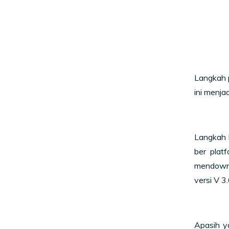
Langkah 
ini menja
Langkah 
ber plat
mendownl
versi V 3.
Apasih y