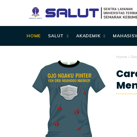
HOME
SALUT
AKADEMIK
MAHASIS
Home
»
Tuto
Car
Men
3/24/2021