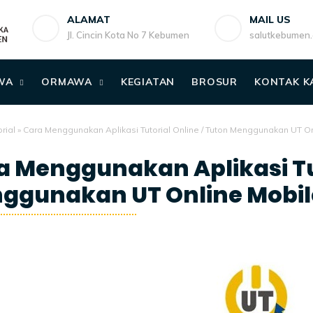
ALAMAT
MAIL US
Jl. Cincin Kota No 7 Kebumen
salutkebumen
WA
ORMAWA
KEGIATAN
BROSUR
KONTAK K
rial
»
Cara Menggunakan Aplikasi Tutorial Online / Tuton Menggunakan UT Onl
a Menggunakan Aplikasi Tut
ggunakan UT Online Mobile 