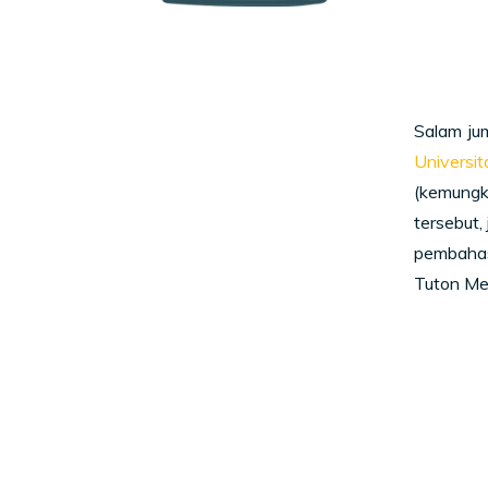
Salam ju
Universi
(kemungk
tersebut,
pembahas
Tuton Mel