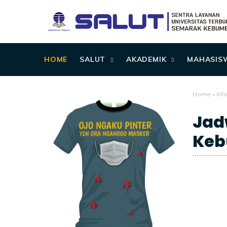
HOME
SALUT
AKADEMIK
MAHASIS
Home
»
Inf
Jad
Ke
8/04/2020