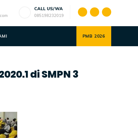
CALL US/WA
.com
085198232019
AMI
PMB 2026
020.1 di SMPN 3