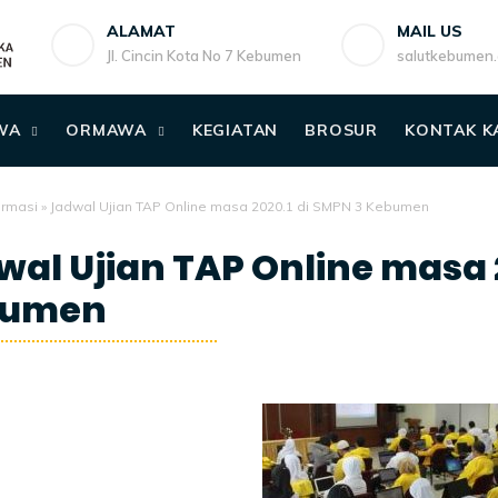
ALAMAT
MAIL US
Jl. Cincin Kota No 7 Kebumen
salutkebumen
WA
ORMAWA
KEGIATAN
BROSUR
KONTAK K
ormasi
»
Jadwal Ujian TAP Online masa 2020.1 di SMPN 3 Kebumen
wal Ujian TAP Online masa 2
bumen