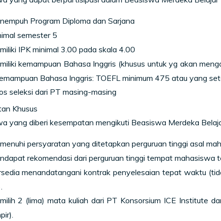
nempuh Program Diploma dan Sarjana
nimal semester 5
iliki IPK minimal 3.00 pada skala 4.00
iliki kemampuan Bahasa Inggris (khusus untuk yg akan mengam
emampuan Bahasa Inggris: TOEFL minimum 475 atau yang set
os seleksi dari PT masing-masing
tan Khusus
a yang diberi kesempatan mengikuti Beasiswa Merdeka Belaj
enuhi persyaratan yang ditetapkan perguruan tinggi asal ma
dapat rekomendasi dari perguruan tinggi tempat mahasiswa te
sedia menandatangani kontrak penyelesaian tepat waktu (tidak
.
ilih 2 (lima) mata kuliah dari PT Konsorsium ICE Institute da
pir).