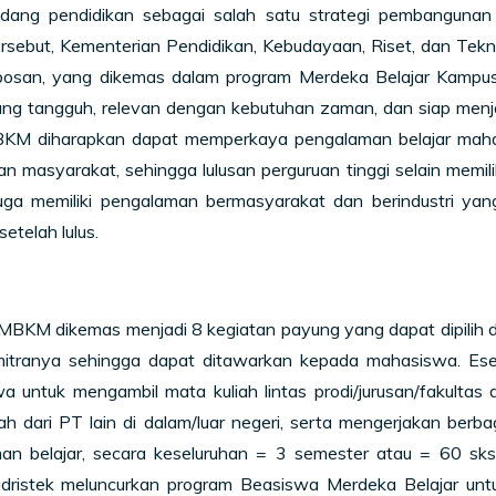
bidang pendidikan sebagai salah satu strategi pembanguna
rsebut, Kementerian Pendidikan, Kebudayaan, Riset, dan Tekn
bosan, yang dikemas dalam program Merdeka Belajar Kamp
yang tangguh, relevan dengan kebutuhan zaman, dan siap me
MBKM diharapkan dapat memperkaya pengalaman belajar mahas
dan masyarakat, sehingga lulusan perguruan tinggi selain memi
uga memiliki pengalaman bermasyarakat dan berindustri y
etelah lulus.
MBKM dikemas menjadi 8 kegiatan payung yang dapat dipilih d
itranya sehingga dapat ditawarkan kepada mahasiswa. Es
 untuk mengambil mata kuliah lintas prodi/jurusan/fakultas 
ah dari PT lain di dalam/luar negeri, serta mengerjakan berb
an belajar, secara keseluruhan = 3 semester atau = 60 
dristek meluncurkan program Beasiswa Merdeka Belajar unt