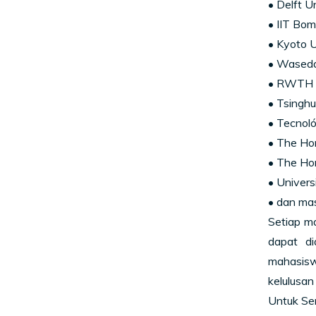
• Delft U
• IIT Bo
• Kyoto U
• Waseda
• RWTH A
• Tsinghu
• Tecnol
• The Ho
• The Ho
• Univers
• dan mas
Setiap m
dapat di
mahasiswa
kelulusan
Untuk Sem