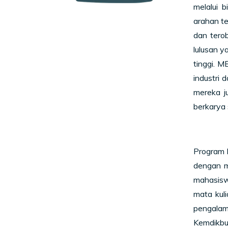
melalui 
arahan te
dan tero
lulusan 
tinggi. 
industri 
mereka j
berkarya s
Program 
dengan m
mahasiswa
mata kuli
pengalam
Kemdikbu