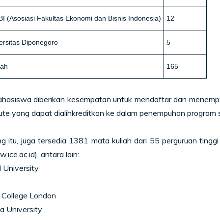
I (Asosiasi Fakultas Ekonomi dan Bisnis Indonesia)
12
ersitas Diponegoro
5
lah
165
ahasiswa diberikan kesempatan untuk mendaftar dan menempuh
tute yang dapat dialihkreditkan ke dalam penempuhan program
g itu, juga tersedia 1381 mata kuliah dari 55 perguruan tinggi
ice.ac.id), antara lain:
 University
l College London
a University