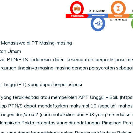
si Mahasiswa di PT Masing-masing
atan Umum
a PTN/PTS Indonesia diberi kesempatan berpartisipasi m
erguruan tingginya masing-masing dengan persyaratan sebagai 
 Tinggi (PT) yang dapat berpartisipasi:
yang terakreditasi atau memperoleh APT Unggul – Baik (https
tiap PTN/S dapat mendaftarkan maksimal 10 (sepuluh) mahasi
 negeri dan/atau 2 (dua) mata kuliah dari EdX yang tersedia s
ampirkan Pakta Integritas yang ditandatangani Pimpinan Perg
a yang dapat berpartisipasi dalam Beasiswa Merdeka Belaja