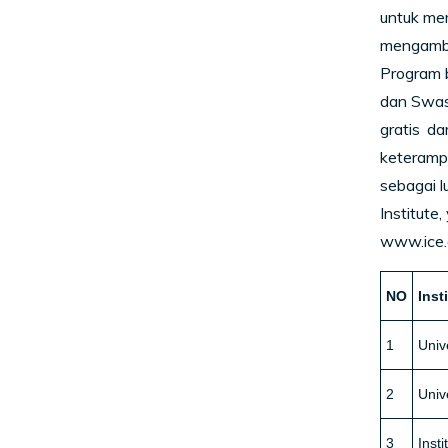
untuk me
mengambi
Program 
dan Swas
gratis d
keteramp
sebagai l
Institute
www.ice.a
NO
Inst
1
Univ
2
Univ
3
Inst