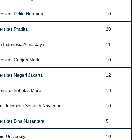
ersitas Pelita Harapan
10
ersitas Pradita
20
a Indonesia Atma Jaya
11
ersitas Gadjah Mada
10
ersitas Negeri Jakarta
12
ersitas Sebelas Maret
18
itut Teknologi Sepuluh November
10
ersitas Bina Nusantara
5
om University
10