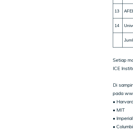
13
AFEB
14
Univ
Jum
Setiap m
ICE Insti
Di sampin
pada www.
• Harvard
• MIT
• Imperia
• Columbi