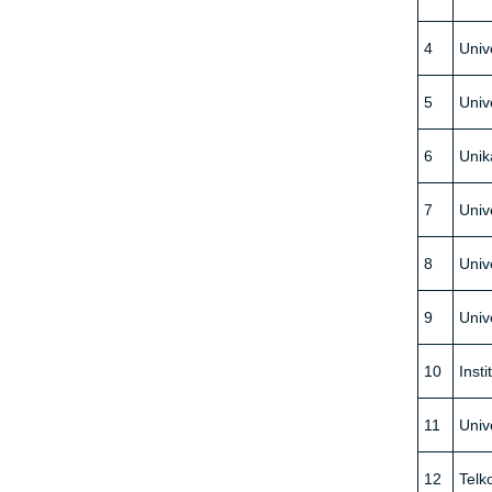
4
Univ
5
Univ
6
Unik
7
Univ
8
Univ
9
Univ
10
Inst
11
Univ
12
Telk