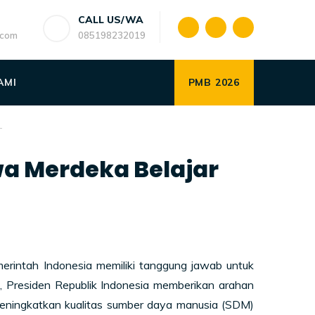
CALL US/WA
.com
085198232019
AMI
PMB 2026
T
a Merdeka Belajar
intah Indonesia memiliki tanggung jawab untuk
 Presiden Republik Indonesia memberikan arahan
meningkatkan kualitas sumber daya manusia (SDM)