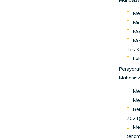
Me
Mi
Mem
Mem
Tes K
Lol
Persyara
Mahasisw
Mem
Men
Ber
2021)
Mem
terlam