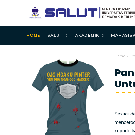
HOME
SALUT
AKADEMIK
MAHASIS
Home
»
Tuto
Pan
Unt
7/26/2021
Sesuai d
mencerda
kepada M