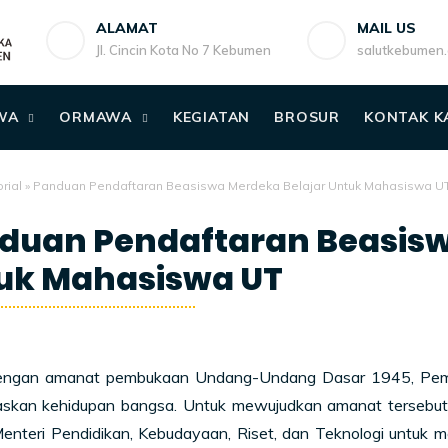
ALAMAT
MAIL US
Jl. Cincin Kota No 7 Kebumen
salutkebumen
WA
ORMAWA
KEGIATAN
BROSUR
KONTAK K
rial
»
Panduan Pendaftaran Beasiswa Merdeka Belajar Untuk Mahasiswa U
duan Pendaftaran Beasisw
uk Mahasiswa UT
engan amanat pembukaan Undang-Undang Dasar 1945, Pemer
skan kehidupan bangsa. Untuk mewujudkan amanat tersebut,
enteri Pendidikan, Kebudayaan, Riset, dan Teknologi untuk 