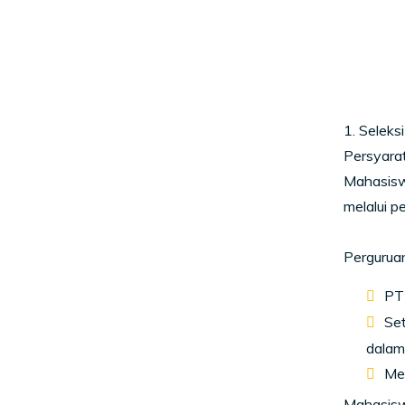
1. Selek
Persyar
Mahasisw
melalui p
Perguruan
PT 
Se
dalam
Mel
Mahasisw