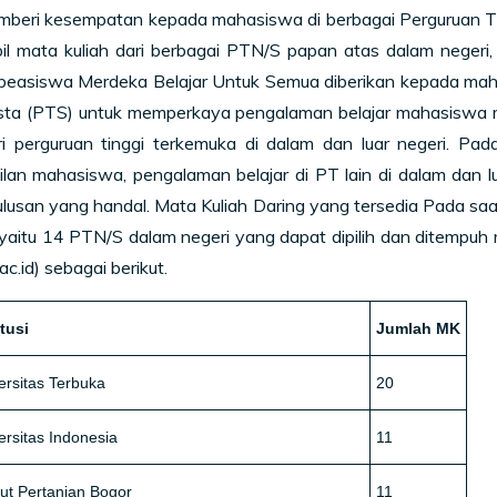
mberi kesempatan kepada mahasiswa di berbagai Perguruan T
l mata kuliah dari berbagai PTN/S papan atas dalam negeri, 
beasiswa Merdeka Belajar Untuk Semua diberikan kepada maha
ta (PTS) untuk memperkaya pengalaman belajar mahasiswa m
ari perguruan tinggi terkemuka di dalam dan luar negeri. P
ilan mahasiswa, pengalaman belajar di PT lain di dalam dan 
ulusan yang handal. Mata Kuliah Daring yang tersedia Pada saat
, yaitu 14 PTN/S dalam negeri yang dapat dipilih dan ditempuh
c.id) sebagai berikut.
itusi
Jumlah MK
ersitas Terbuka
20
ersitas Indonesia
11
itut Pertanian Bogor
11