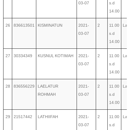
03-07
s.d
14.00
26
836613501
KISMINATUN
2021-
2
11.00
Lab
03-07
s.d
14.00
27
30334349
KUSNUL KOTIMAH
2021-
2
11.00
Lab
03-07
s.d
14.00
28
836556229
LAELATUR
2021-
2
11.00
Lab
ROHMAH
03-07
s.d
14.00
29
21517442
LATHIIFAH
2021-
2
11.00
Lab
03-07
s.d