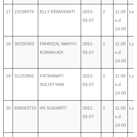
17
21538976
ELLY ERMAYANTI
2021-
2
11.00
Lab
03-07
s.d
14.00
18
30236393
FAHRIZAL WAHYU
2021-
2
11.00
Lab
KURNIA ADI
03-07
s.d
14.00
19
31232865
FATMAWATI
2021-
2
11.00
Lab
SULISTYANI
03-07
s.d
14.00
20
836563715
IIN SUGIARTI
2021-
2
11.00
Lab
03-07
s.d
14.00