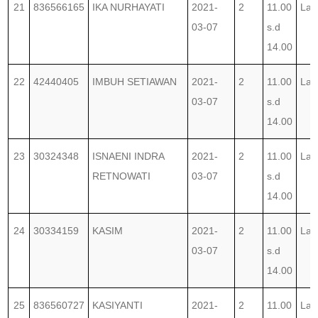
21
836566165
IKA NURHAYATI
2021-
2
11.00
Lab
03-07
s.d
14.00
22
42440405
IMBUH SETIAWAN
2021-
2
11.00
Lab
03-07
s.d
14.00
23
30324348
ISNAENI INDRA
2021-
2
11.00
Lab
RETNOWATI
03-07
s.d
14.00
24
30334159
KASIM
2021-
2
11.00
Lab
03-07
s.d
14.00
25
836560727
KASIYANTI
2021-
2
11.00
Lab