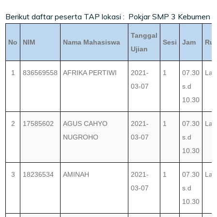
Berikut daftar peserta TAP lokasi : Pokjar SMP 3 Kebumen
Tanggal
No
NIM
Nama Mahasiswa
Sesi
Jam
Ru
Ujian
1
836569558
AFRIKA PERTIWI
2021-
1
07.30
Lab
03-07
s.d
10.30
2
17585602
AGUS CAHYO
2021-
1
07.30
Lab
NUGROHO
03-07
s.d
10.30
3
18236534
AMINAH
2021-
1
07.30
Lab
03-07
s.d
10.30