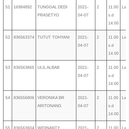
51
16984892
TUNGGAL DEDI
2021-
2
11.00
Lab
PRASETYO
04-07
s.d
14.00
52
836563374
TUTUT TOHYANI
2021-
2
11.00
Lab
04-07
s.d
14.00
53
836563865
ULIL ALBAB
2021-
2
11.00
Lab
04-07
s.d
14.00
54
836556806
VERONIKA BR
2021-
2
11.00
Lab
ARITONANG
04-07
s.d
14.00
55
836563604
WIDINANTY
2021-
2
11.00
Lab