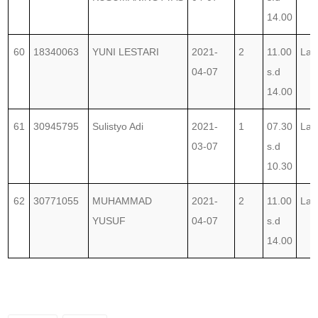
14.00
60
18340063
YUNI LESTARI
2021-
2
11.00
Lab
04-07
s.d
14.00
61
30945795
Sulistyo Adi
2021-
1
07.30
Lab
03-07
s.d
10.30
62
30771055
MUHAMMAD
2021-
2
11.00
Lab
YUSUF
04-07
s.d
14.00