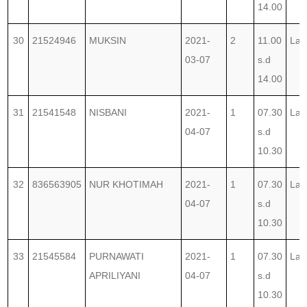
14.00
30
21524946
MUKSIN
2021-
2
11.00
Lab
03-07
s.d
14.00
31
21541548
NISBANI
2021-
1
07.30
Lab
04-07
s.d
10.30
32
836563905
NUR KHOTIMAH
2021-
1
07.30
Lab
04-07
s.d
10.30
33
21545584
PURNAWATI
2021-
1
07.30
Lab
APRILIYANI
04-07
s.d
10.30