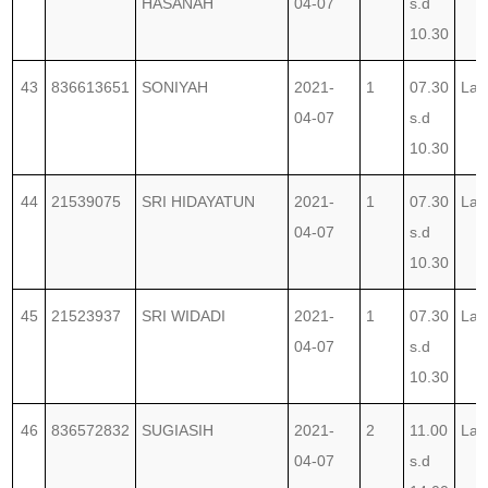
HASANAH
04-07
s.d
10.30
43
836613651
SONIYAH
2021-
1
07.30
Lab
04-07
s.d
10.30
44
21539075
SRI HIDAYATUN
2021-
1
07.30
Lab
04-07
s.d
10.30
45
21523937
SRI WIDADI
2021-
1
07.30
Lab
04-07
s.d
10.30
46
836572832
SUGIASIH
2021-
2
11.00
Lab
04-07
s.d