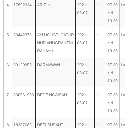
4
17892034
ARIFIN
2021-
1
07.30
Lab
03-07
s.d
10.30
5
30442373
AYU IGUSTI CATUR
2021-
1
07.30
Lab
NUR ANUGRAHENI
03-07
s.d
RAHAYU
10.30
6
30129955
DARMAWAN
2021-
1
07.30
Lab
03-07
s.d
10.30
7
836561933
DEDE NGAISAH
2021-
1
07.30
Lab
03-07
s.d
10.30
8
18387686
DEFI SUSANTI
2021-
1
07.30
Lab