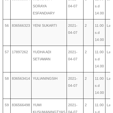
SORAYA
04-07
s.d
ESFANDIARY
14.00
56
836566323
YENI SUKARTI
2021-
2
11.00
Lab
04-07
s.d
14.00
57
17897262
YUDHA ADI
2021-
2
11.00
Lab
SETIAWAN
04-07
s.d
14.00
58
836563414
YULIANINGSIH
2021-
2
11.00
Lab
04-07
s.d
14.00
59
836566498
YUMI
2021-
2
11.00
Lab
KUSUMANINGTYAS
04-07
s.d