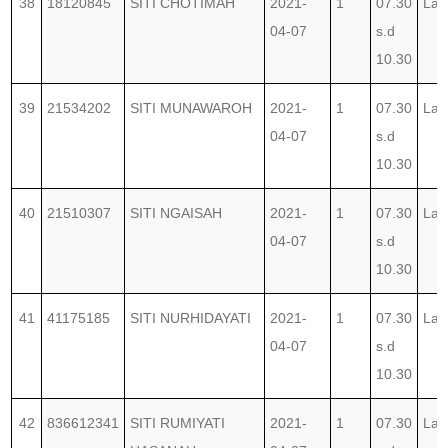
38
18120845
SITI CHOTIMAH
2021-
1
07.30
Lab
04-07
s.d
10.30
39
21534202
SITI MUNAWAROH
2021-
1
07.30
Lab
04-07
s.d
10.30
40
21510307
SITI NGAISAH
2021-
1
07.30
Lab
04-07
s.d
10.30
41
41175185
SITI NURHIDAYATI
2021-
1
07.30
Lab
04-07
s.d
10.30
42
836612341
SITI RUMIYATI
2021-
1
07.30
Lab