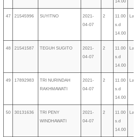
14.00
47
21545996
SUYITNO
2021-
2
11.00
Lab
04-07
s.d
14.00
48
21541587
TEGUH SUGITO
2021-
2
11.00
Lab
04-07
s.d
14.00
49
17892983
TRI NURINDAH
2021-
2
11.00
Lab
RAKHMAWATI
04-07
s.d
14.00
50
30131636
TRI PENY
2021-
2
11.00
Lab
WINDHAWATI
04-07
s.d
14.00