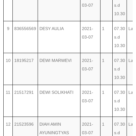
03-07
s.d
10.30
9
836556569
DESY AULIA
2021-
1
07.30
Lab
03-07
s.d
10.30
10
18195217
DEWI MARWEVI
2021-
1
07.30
Lab
03-07
s.d
10.30
11
21517291
DEWI SOLIKHATI
2021-
1
07.30
Lab
03-07
s.d
10.30
12
21523596
DIAH AMIN
2021-
1
07.30
Lab
AYUNINGTYAS
03-07
s.d