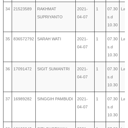
34
21523589
RAKHMAT
2021-
1
07.30
Lab
SUPRIYANTO
04-07
s.d
10.30
35
836572792
SARAH WATI
2021-
1
07.30
Lab
04-07
s.d
10.30
36
17091472
SIGIT SUMANTRI
2021-
1
07.30
Lab
04-07
s.d
10.30
37
16989282
SINGGIH PAMBUDI
2021-
1
07.30
Lab
04-07
s.d
10.30