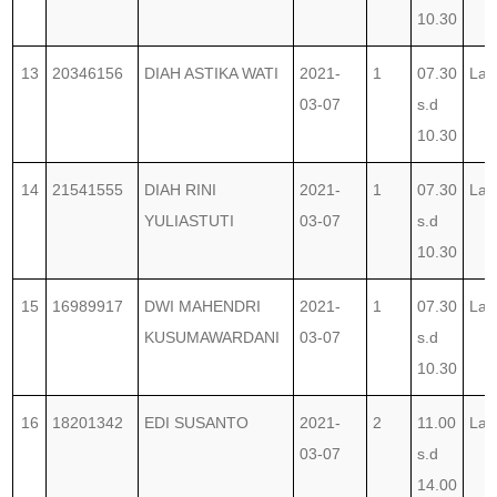
10.30
13
20346156
DIAH ASTIKA WATI
2021-
1
07.30
Lab
03-07
s.d
10.30
14
21541555
DIAH RINI
2021-
1
07.30
Lab
YULIASTUTI
03-07
s.d
10.30
15
16989917
DWI MAHENDRI
2021-
1
07.30
Lab
KUSUMAWARDANI
03-07
s.d
10.30
16
18201342
EDI SUSANTO
2021-
2
11.00
Lab
03-07
s.d
14.00