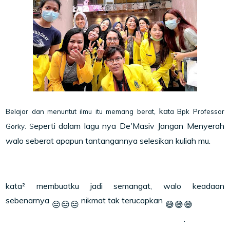
, ka
Belajar dan menuntut ilmu itu memang berat
ta Bpk Professor
eperti dalam lagu nya De'Masiv Jangan Menyerah
Gorky. S
walo seberat apapun tantangannya selesikan kuliah mu.
kata² membuatku jadi semangat, walo keadaan
sebenarnya
nikmat tak terucapkan
😑
😑
😑
😅
😅
😅
.