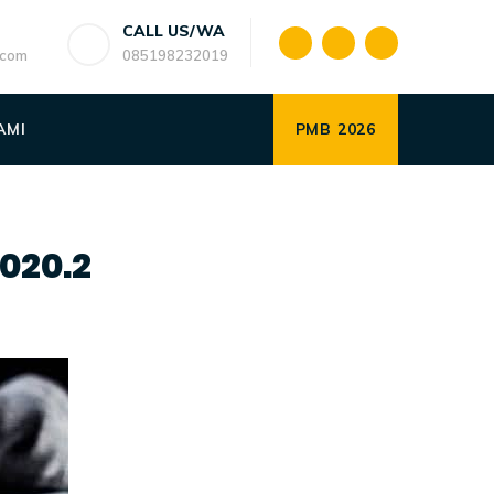
CALL US/WA
.com
085198232019
AMI
PMB 2026
020.2