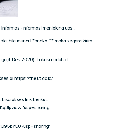
 informasi-informasi menjelang uas :
kala, bila muncul *angka 0* maka segera kirim
gi (4 Des 2020). Lokasi unduh di
s di https://the.ut.ac.id/
isa akses link berikut:
q9lj/view?usp=sharing.
pfU95bYC0?usp=sharing*