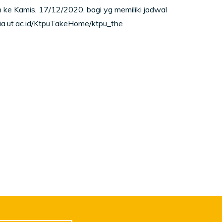
ke Kamis, 17/12/2020, bagi yg memiliki jadwal
/sia.ut.ac.id/KtpuTakeHome/ktpu_the