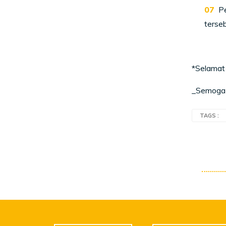
Pe
terseb
*Selamat
_Semoga 
TAGS :