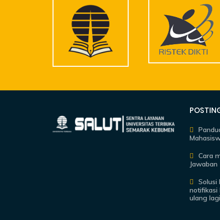
POSTIN
Pandua
Mahasis
Cara 
Jawaban 
Solusi
notifikas
ulang lag