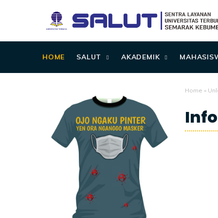
HOME
SALUT
AKADEMIK
MAHASIS
Home
»
Unl
Inf
12/01/2020