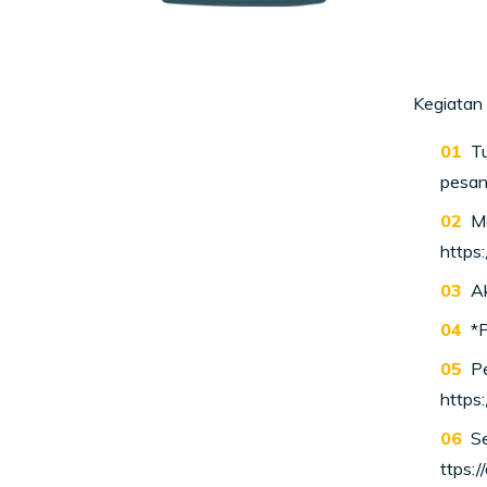
Kegiatan 
Tu
pesan 
Ma
https
Ak
*
Pe
https
Se
ttps: