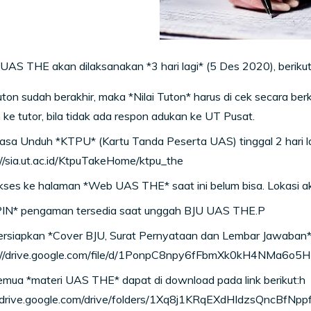
UAS THE akan dilaksanakan *3 hari lagi* (5 Des 2020), berikut
ton sudah berakhir, maka *Nilai Tuton* harus di cek secara ber
ke tutor, bila tidak ada respon adukan ke UT Pusat.
sa Unduh *KTPU* (Kartu Tanda Peserta UAS) tinggal 2 hari la
://sia.ut.ac.id/KtpuTakeHome/ktpu_the
ses ke halaman *Web UAS THE* saat ini belum bisa. Lokasi akse
PIN* pengaman tersedia saat unggah BJU UAS THE.P
rsiapkan *Cover BJU, Surat Pernyataan dan Lembar Jawaban*, b
://drive.google.com/file/d/1PonpC8npy6fFbmXk0kH4NMa6o5HK
mua *materi UAS THE* dapat di download pada link berikut:h
//drive.google.com/drive/folders/1Xq8j1KRqEXdHIdzsQncBfNp