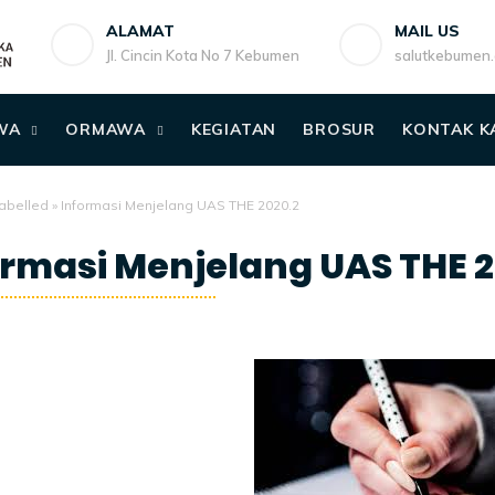
ALAMAT
MAIL US
Jl. Cincin Kota No 7 Kebumen
salutkebumen
WA
ORMAWA
KEGIATAN
BROSUR
KONTAK K
abelled
»
Informasi Menjelang UAS THE 2020.2
ormasi Menjelang UAS THE 2