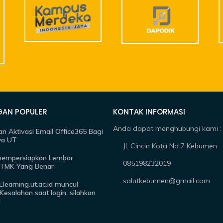
GAN POPULER
KONTAK INFORMASI
Anda dapat menghubungi kami :
n Aktivasi Email Office365 Bagi
wa UT
Jl. Cincin Kota No 7 Kebumen
mempersiapkan Lembar
085198232019
TMK Yang Benar
salutkebumen@gmail.com
 Elearning.ut.ac.id muncul
i Kesalahan saat login, silahkan
i