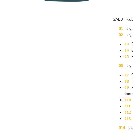
SALUT Kebu
Laya
Laya
R
C
F
Laya
O
P
P
ters
La