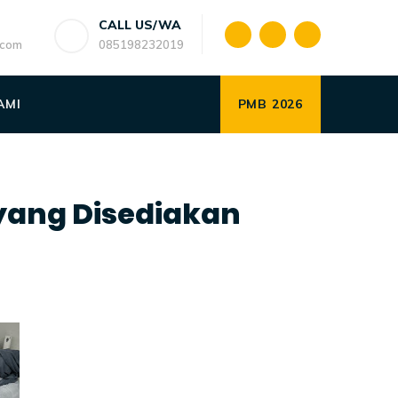
CALL US/WA
.com
085198232019
AMI
PMB 2026
 yang Disediakan