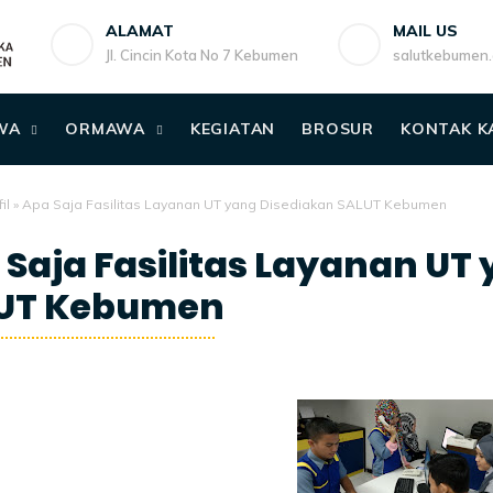
ALAMAT
MAIL US
Jl. Cincin Kota No 7 Kebumen
salutkebumen
WA
ORMAWA
KEGIATAN
BROSUR
KONTAK K
il
»
Apa Saja Fasilitas Layanan UT yang Disediakan SALUT Kebumen
 Saja Fasilitas Layanan UT
UT Kebumen