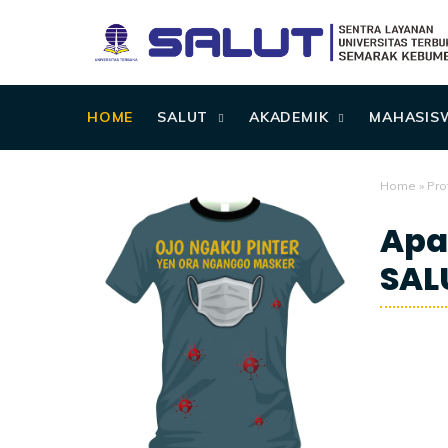
HOME
SALUT
AKADEMIK
MAHASIS
Home
»
Prof
Apa
SAL
2/01/2019