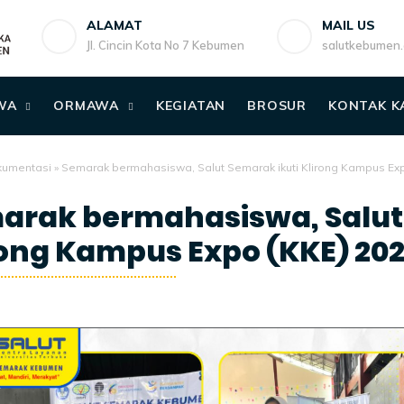
ALAMAT
MAIL US
Jl. Cincin Kota No 7 Kebumen
salutkebumen
WA
ORMAWA
KEGIATAN
BROSUR
KONTAK K
umentasi
»
Semarak bermahasiswa, Salut Semarak ikuti Klirong Kampus Exp
arak bermahasiswa, Salut 
rong Kampus Expo (KKE) 20