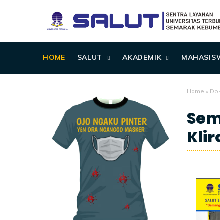
HOME
SALUT
AKADEMIK
MAHASIS
Home
»
Dok
Sem
Kli
2/02/2026