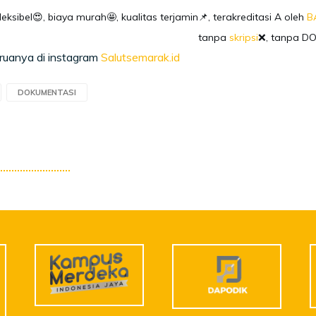
fleksibel😍, biaya murah🤩, kualitas terjamin📌, terakreditasi A oleh
B
tanpa
skripsi
❌, tanpa D
eruanya di instagram
Salutsemarak.id
DOKUMENTASI