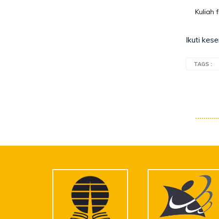
Kuliah 
Ikuti kes
TAGS :