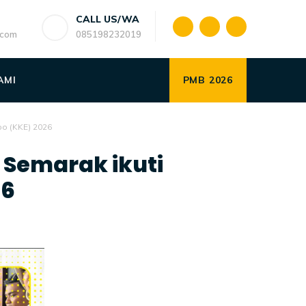
CALL US/WA
.com
085198232019
AMI
PMB 2026
o (KKE) 2026
Semarak ikuti
26