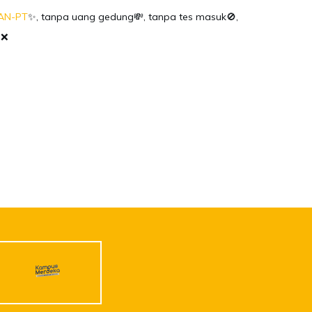
AN-PT
✨, tanpa uang gedung💸, tanpa tes masuk🚫,
O❌