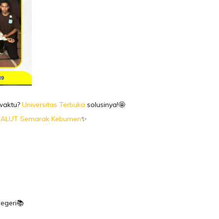
 waktu?
Universitas Terbuka
solusinya!🤩
SALUT Semarak Kebumen
✨
egeri📚